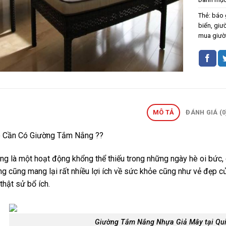
Thẻ:
báo 
biển
,
giư
mua giườ
MÔ TẢ
ĐÁNH GIÁ (0
o Cần Có
Giường Tắm Nắng
??
g là một hoạt động khổng thể thiếu trong những ngày hè oi bức, c
g cũng mang lại rất nhiều lợi ích về sức khỏe cũng như vẻ đẹp của
 thật sử bổ ích.
Giường Tắm Nắng Nhựa Giả Mây tại Qui