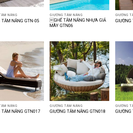
+
+
TẮM NẮNG
GIƯỜNG TẮM NẮNG
GIƯỜNG T
GHẾ TẮM NẮNG NHỰA GIẢ
 TẮM NẮNG GTN-05
GIƯỜNG 
MÂY GTN06
+
+
TẮM NẮNG
GIƯỜNG TẮM NẮNG
GIƯỜNG T
 TẮM NẮNG GTN017
GIƯỜNG TẮM NẮNG GTN018
GIƯỜNG 