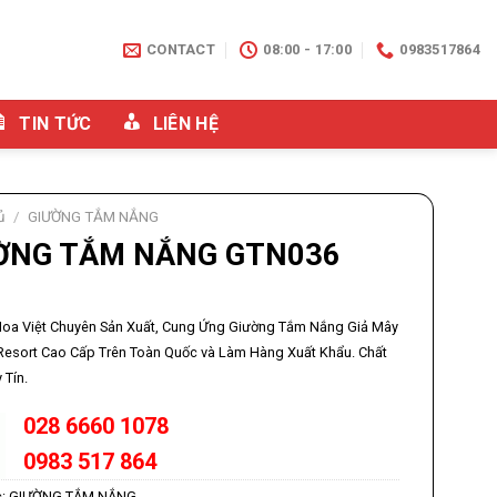
CONTACT
08:00 - 17:00
0983517864
TIN TỨC
LIÊN HỆ
ủ
/
GIƯỜNG TẮM NẮNG
ỜNG TẮM NẮNG GTN036
Hoa Việt Chuyên Sản Xuất, Cung Ứng
Giường Tắm Nắng
Giả Mây
Resort Cao Cấp Trên Toàn Quốc và Làm Hàng Xuất Khẩu. Chất
 Tín.
028 6660 1078
0983 517 864
c:
GIƯỜNG TẮM NẮNG