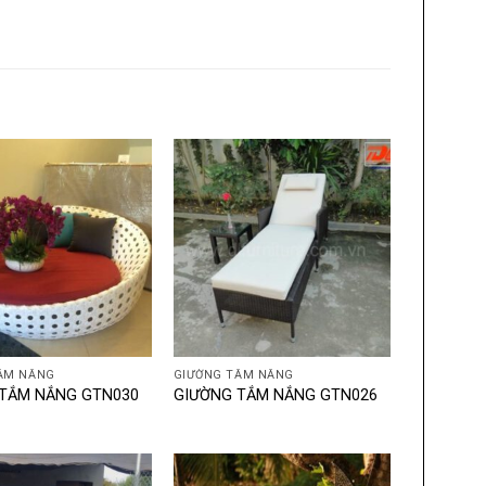
+
ẮM NẮNG
GIƯỜNG TẮM NẮNG
TẮM NẮNG GTN030
GIƯỜNG TẮM NẮNG GTN026