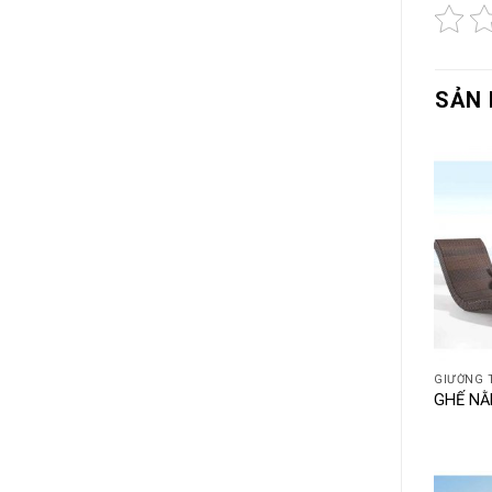
SẢN 
+
GIƯỜNG 
GHẾ NẰ