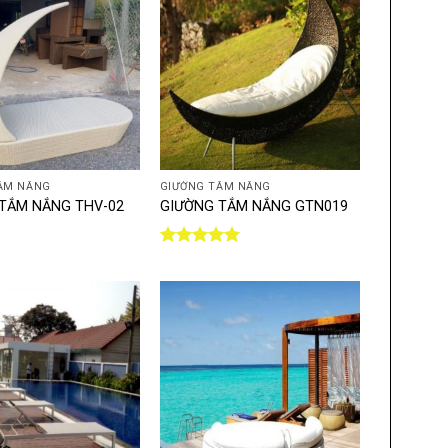
+
ẮM NẮNG
GIƯỜNG TẮM NẮNG
TẮM NẮNG THV-02
GIƯỜNG TẮM NẮNG GTN019
Được xếp
hạng
5.00
5 sao