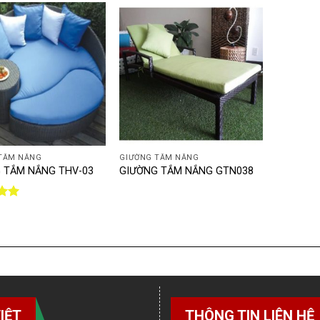
+
TẮM NẮNG
GIƯỜNG TẮM NẮNG
 TẮM NẮNG THV-03
GIƯỜNG TẮM NẮNG GTN038
ếp
.00
IỆT
THÔNG TIN LIÊN HỆ