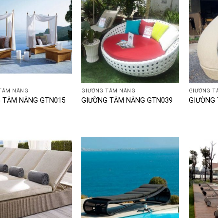
+
+
TẮM NẮNG
GIƯỜNG TẮM NẮNG
GIƯỜNG T
 TẮM NẮNG GTN015
GIƯỜNG TẮM NẮNG GTN039
GIƯỜNG 