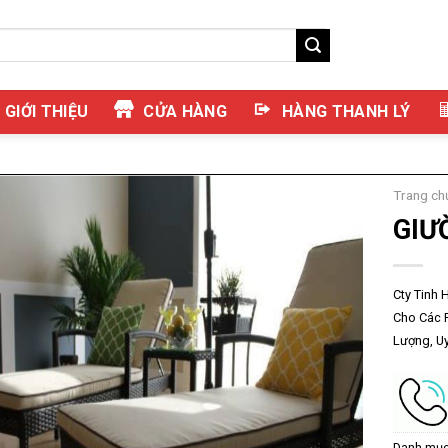
GIỚI THIỆU
CỬA HÀNG
HÀNG THANH LÝ
Trang ch
GIƯ
Cty Tinh 
Cho Các 
Lượng, Uy
Danh mụ