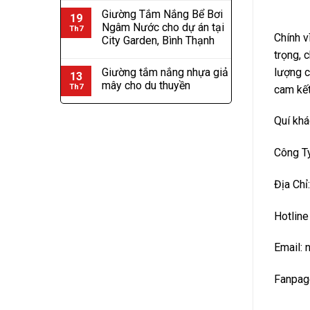
Giường Tắm Nắng Bể Bơi
19
Ngâm Nước cho dự án tại
Th7
Chính v
City Garden, Bình Thạnh
trọng, 
lượng c
Giường tắm nắng nhựa giả
13
mây cho du thuyền
Th7
cam kết
Quí khá
Công T
Địa Chỉ
Hotline
Email: 
Fanpag