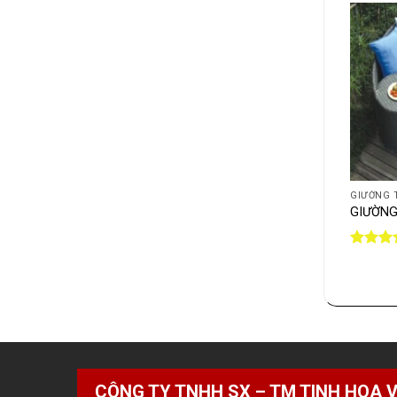
+
GIƯỜNG 
GIƯỜNG
Được x
hạng
5
5 sao
CÔNG TY TNHH SX – TM TINH HOA V