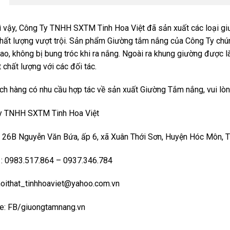
ì vậy, Công Ty TNHH SXTM Tinh Hoa Việt đã sản xuất các loại
gi
chất lượng vượt trội. Sản phẩm Giường tắm nắng của Công Ty chún
ao, không bị bung tróc khi ra nắng. Ngoài ra khung giường được l
 chất lượng với các đối tác.
ch hàng có nhu cầu hợp tác về sản xuất
Giường Tắm nắng
, vui lò
y TNHH SXTM Tinh Hoa Việt
: 26B Nguyễn Văn Bứa, ấp 6, xã Xuân Thới Sơn, Huyện Hóc Môn,
 : 0983.517.864 – 0937.346.784
noithat_tinhhoaviet@yahoo.com.vn
e:
FB/giuongtamnang.vn