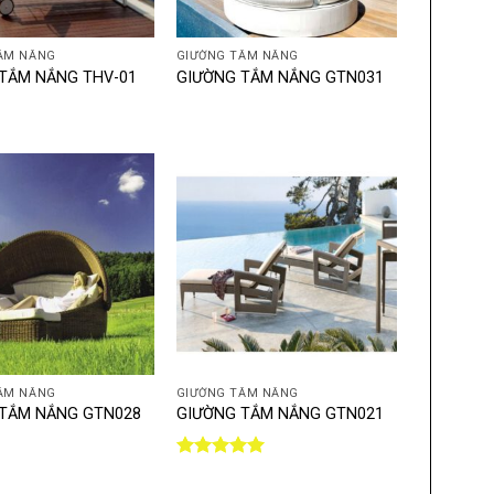
+
ẮM NẮNG
GIƯỜNG TẮM NẮNG
TẮM NẮNG THV-01
GIƯỜNG TẮM NẮNG GTN031
+
ẮM NẮNG
GIƯỜNG TẮM NẮNG
TẮM NẮNG GTN028
GIƯỜNG TẮM NẮNG GTN021
Được xếp
hạng
5.00