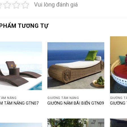
Vui lòng đánh giá
PHẨM TƯƠNG TỰ
+
+
TẮM NẮNG
GIƯỜNG TẮM NẮNG
GIƯỜNG T
M TẮM NẮNG GTN07
GIƯỜNG NẰM BÃI BIỂN GTN09
GIƯỜNG 