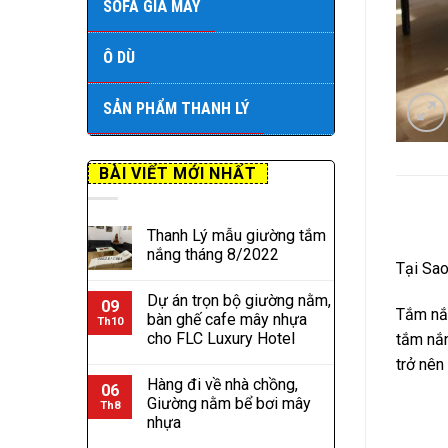
SOFA GIẢ MÂY
Ô DÙ
SẢN PHẨM THANH LÝ
BÀI VIẾT MỚI NHẤT
Thanh Lý mẫu giường tắm
nắng tháng 8/2022
Tại Sa
Dự án trọn bộ giường nằm,
09
Tắm nắn
bàn ghế cafe mây nhựa
Th10
cho FLC Luxury Hotel
tắm nắn
trở nên
Hàng đi về nhà chồng,
06
Giường nằm bể bơi mây
Th8
nhựa