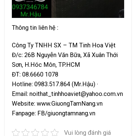
Thông tin liên hệ :
Công Ty TNHH SX – TM Tinh Hoa Việt
Đ/c: 26B Nguyễn Văn Bữa, Xã Xuân Thới
Sơn, H.Hóc Môn, TP.HCM
ĐT: 08.6660 1078
Hotline: 0983.517.864 (Mr.Hậu) ·
Email: noithat_tinhhoaviet@yahoo.com.vn
Website:
www.GiuongTamNang.vn
Fanpage:
FB/giuongtamnang.vn
Vui lòng đánh giá