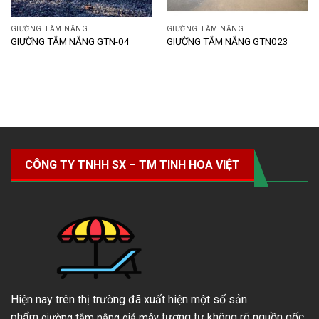
GIƯỜNG TẮM NẮNG
GIƯỜNG TẮM NẮNG
GIƯỜNG TẮM NẮNG GTN-04
GIƯỜNG TẮM NẮNG GTN023
CÔNG TY TNHH SX – TM TINH HOA VIỆT
Hiện nay trên thị trường đã xuất hiện một số sản
phẩm
tương tự không rõ nguồn gốc,
giường tắm nắng giả mây