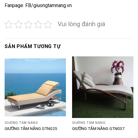
Fanpage:
FB/giuongtamnang.vn
Vui lòng đánh giá
SẢN PHẨM TƯƠNG TỰ
GIƯỜNG TẮM NẮNG
GIƯỜNG TẮM NẮNG
GIƯỜNG TẮM NẮNG GTN025
GIƯỜNG TẮM NẮNG GTN037