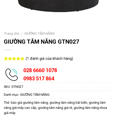
Trang chủ
/
GIƯỜNG TẮM NẮNG
GIƯỜNG TẮM NẮNG GTN027
(
1
đánh giá của khách hàng)
5.00
1
trên 5
dựa trên
028 6660 1078
đánh giá
0983 517 864
SKU:
GTN027
Danh mục:
GIƯỜNG TẮM NẮNG
Thẻ:
báo giá giường tắm nắng
,
giường tắm nắng bãi biển
,
giường tắm
nắng giả mây cao cấp
,
giường tắm nắng giá rẻ
,
giường tắm nắng nhựa
giả mây