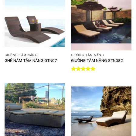
GIƯỜNG TẮM NẮNG
GIƯỜNG TẮM NẮNG
GHẾ NẰM TẮM NẮNG GTN07
GIƯỜNG TẮM NẮNG GTN082
Được xếp
hạng
5.00
5 sao