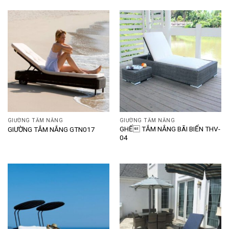
GIƯỜNG TẮM NẮNG
GIƯỜNG TẮM NẮNG
GHẾ TẮM NẮNG BÃI BIỂN THV-
GIƯỜNG TẮM NẮNG GTN017
04