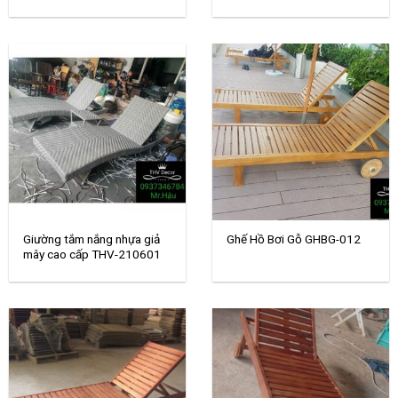
Giường tắm nắng nhựa giả
Ghế Hồ Bơi Gỗ GHBG-012
mây cao cấp THV-210601