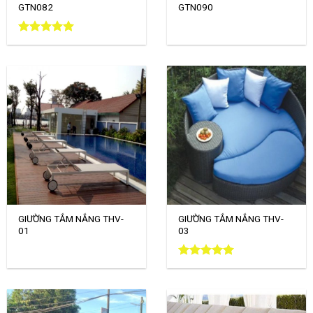
GTN082
GTN090
Được xếp
hạng
5.00
5 sao
GIƯỜNG TẮM NẮNG THV-
GIƯỜNG TẮM NẮNG THV-
01
03
Được xếp
hạng
5.00
5 sao