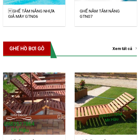
GHẾ TẮM NẮNG NHỰA
GHẾ NẰM TẮM NẮNG
GIẢ MÂY GTN06
GTN07
GHẾ HỒ BƠI GỖ
Xem tất cả