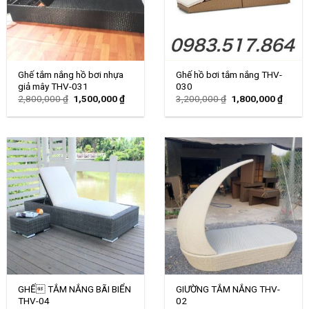
Ghế tắm nắng hồ bơi nhựa
Ghế hồ bơi tắm nắng THV-
giả mây THV-031
030
Giá
Giá
Giá
Giá
2,800,000
₫
1,500,000
₫
3,200,000
₫
1,800,000
₫
gốc
hiện
gốc
hiện
là:
tại
là:
tại
2,800,000 ₫.
là:
3,200,000 ₫.
là:
1,500,000 ₫.
1,800,
GHẾ TẮM NẮNG BÃI BIỂN
GIƯỜNG TẮM NẮNG THV-
THV-04
02