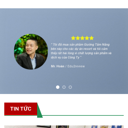
” Cảm ơn Công Ty Tinh Hoa Việt vì Chất lượng
Ghế Hồ Bơi và Giường Tắm Nắng chất lượng
cũng đã làm cho các Resort của chúng tôi
được khách du lịch đánh giá tốt hơn. “
Bùi Thanh Thịnh
/
CEO Dataco.top
TIN TỨC