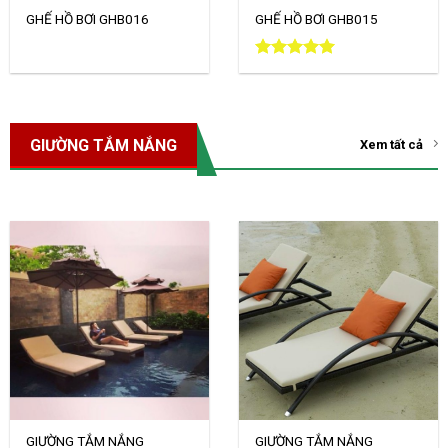
GHẾ HỒ BƠI GHB016
GHẾ HỒ BƠI GHB015
Được xếp
hạng
5.00
5 sao
GIƯỜNG TẮM NẮNG
Xem tất cả
GIƯỜNG TẮM NẮNG
GIƯỜNG TẮM NẮNG