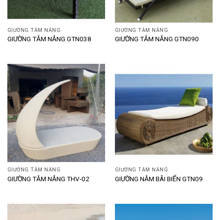
GIƯỜNG TẮM NẮNG
GIƯỜNG TẮM NẮNG
GIƯỜNG TẮM NẮNG GTN038
GIƯỜNG TẮM NẮNG GTN090
GIƯỜNG TẮM NẮNG
GIƯỜNG TẮM NẮNG
GIƯỜNG TẮM NẮNG THV-02
GIƯỜNG NẰM BÃI BIỂN GTN09