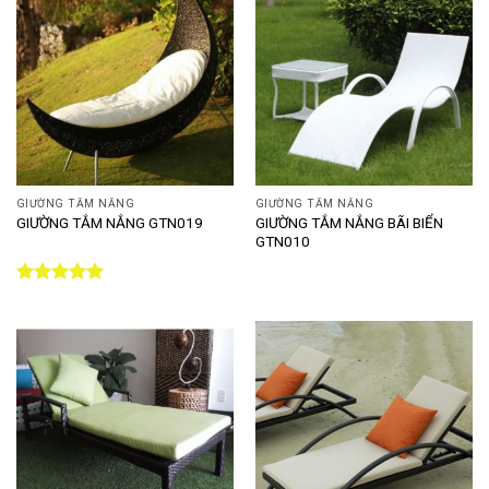
GIƯỜNG TẮM NẮNG
GIƯỜNG TẮM NẮNG
GIƯỜNG TẮM NẮNG BÃI BIỂN
GIƯỜNG TẮM NẮNG GTN019
GTN010
Được xếp
hạng
5.00
5 sao