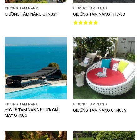
GIƯỜNG TẮM NẮNG
GIƯỜNG TẮM NẮNG
GIƯỜNG TẮM NẮNG GTN034
GIƯỜNG TẮM NẮNG THV-03
Được xếp
hạng
5.00
5 sao
GIƯỜNG TẮM NẮNG
GIƯỜNG TẮM NẮNG
GHẾ TẮM NẮNG NHỰA GIẢ
GIƯỜNG TẮM NẮNG GTN039
MÂY GTN06