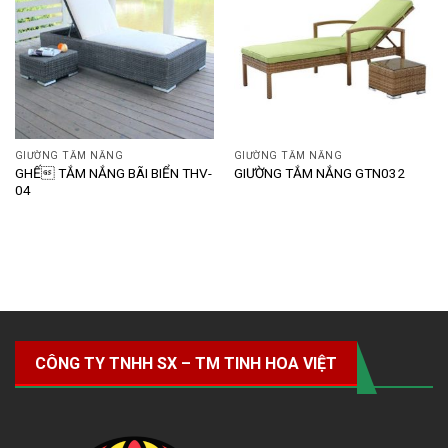
GIƯỜNG TẮM NẮNG
GIƯỜNG TẮM NẮNG
GHẾ TẮM NẮNG BÃI BIỂN THV-
GIƯỜNG TẮM NẮNG GTN032
04
CÔNG TY TNHH SX – TM TINH HOA VIỆT