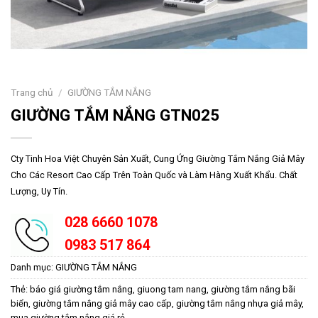
Trang chủ
/
GIƯỜNG TẮM NẮNG
GIƯỜNG TẮM NẮNG GTN025
Cty Tinh Hoa Việt Chuyên Sản Xuất, Cung Ứng
Giường Tắm Nắng
Giả Mây
Cho Các Resort Cao Cấp Trên Toàn Quốc và Làm Hàng Xuất Khẩu. Chất
Lượng, Uy Tín.
028 6660 1078
0983 517 864
Danh mục:
GIƯỜNG TẮM NẮNG
Thẻ:
báo giá giường tắm nắng
,
giuong tam nang
,
giường tắm nắng bãi
biển
,
giường tắm nắng giả mây cao cấp
,
giường tắm nắng nhựa giả mây
,
mua giường tắm nắng giá rẻ