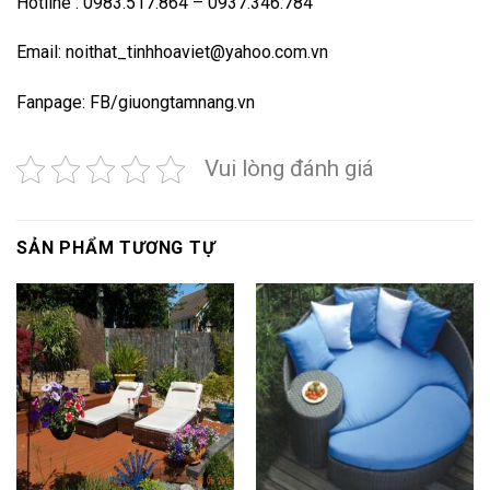
Hotline : 0983.517.864 – 0937.346.784
Email: noithat_tinhhoaviet@yahoo.com.vn
Fanpage:
FB/giuongtamnang.vn
Vui lòng đánh giá
SẢN PHẨM TƯƠNG TỰ