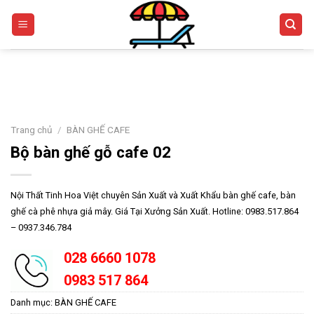
Skip
to
content
Trang chủ
/
BÀN GHẾ CAFE
Bộ bàn ghế gỗ cafe 02
Nội Thất Tinh Hoa Việt chuyên Sản Xuất và Xuất Khẩu bàn ghế cafe, bàn
ghế cà phê nhựa giả mây. Giá Tại Xưởng Sản Xuất. Hotline: 0983.517.864
– 0937.346.784
028 6660 1078
0983 517 864
Danh mục:
BÀN GHẾ CAFE