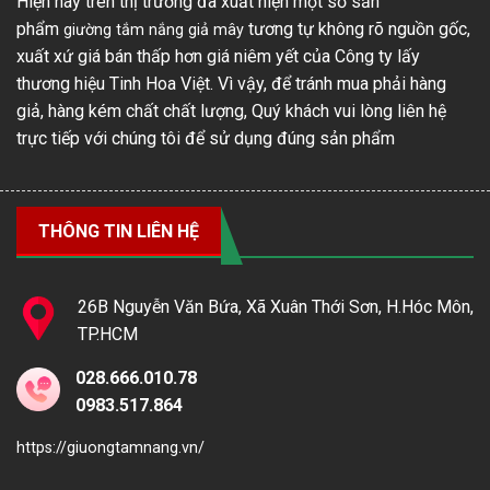
Hiện nay trên thị trường đã xuất hiện một số sản
phẩm
tương tự không rõ nguồn gốc,
giường tắm nắng giả mây
xuất xứ giá bán thấp hơn giá niêm yết của Công ty lấy
thương hiệu Tinh Hoa Việt. Vì vậy, để tránh mua phải hàng
giả, hàng kém chất chất lượng, Quý khách vui lòng liên hệ
trực tiếp với chúng tôi để sử dụng đúng sản phẩm
THÔNG TIN LIÊN HỆ
26B Nguyễn Văn Bứa, Xã Xuân Thới Sơn, H.Hóc Môn,
TP.HCM
028.666.010.78
0983.517.864
https://giuongtamnang.vn/