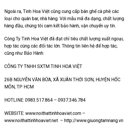
Ngoài ra, Tinh Hoa Việt cũng cung cấp bàn ghế cà phê các
loại cho quán bar, nhà hàng. Với mẫu mã đa dạng, chất lượng
hàng đầu, chúng tôi cam kết bảo hành, vận chuyển uy tín.
Công Ty Tinh Hoa Việt đã đạt chỉ tiêu chất lượng xuất ngoại,
hợp tác cùng các đối tác lớn. Thông tin liên hệ để hợp tác,
cũng như Bảo Hành:
CÔNG TY TNHH SXTM TINH HOA VIỆT
26B NGUYỄN VĂN BỮA, XÃ XUÂN THỚI SƠN, HUYỆN HỐC
MÔN, TP HCM
HOTLINE: 0983.517.864 – 0937.346.784
WEBSITE:
www.noithattinhhoaviet.com
–
www.noithattinhhoaviet.net
–
http://www.giuongtamnang.vn