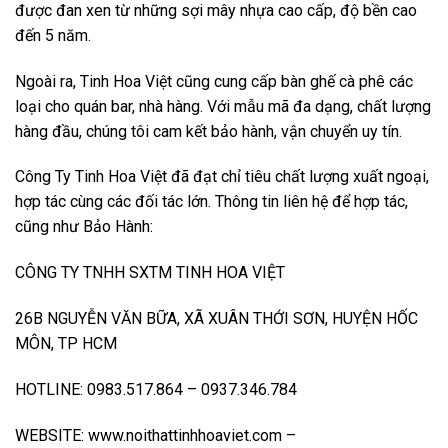
được đan xen từ những sợi mây nhựa cao cấp, độ bền cao
đến 5 năm.
Ngoài ra, Tinh Hoa Việt cũng cung cấp bàn ghế cà phê các
loại cho quán bar, nhà hàng. Với mẫu mã đa dạng, chất lượng
hàng đầu, chúng tôi cam kết bảo hành, vận chuyển uy tín.
Công Ty Tinh Hoa Việt đã đạt chỉ tiêu chất lượng xuất ngoại,
hợp tác cùng các đối tác lớn. Thông tin liên hệ để hợp tác,
cũng như Bảo Hành:
CÔNG TY TNHH SXTM TINH HOA VIỆT
26B NGUYỄN VĂN BỮA, XÃ XUÂN THỚI SƠN, HUYỆN HỐC
MÔN, TP HCM
HOTLINE: 0983.517.864 – 0937.346.784
WEBSITE:
www.noithattinhhoaviet.com
–