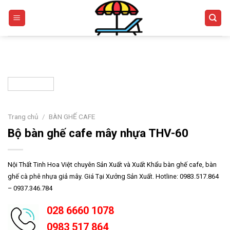
Skip
to
content
Trang chủ
/
BÀN GHẾ CAFE
Bộ bàn ghế cafe mây nhựa THV-60
Nội Thất Tinh Hoa Việt chuyên Sản Xuất và Xuất Khẩu bàn ghế cafe, bàn
ghế cà phê nhựa giả mây. Giá Tại Xưởng Sản Xuất. Hotline: 0983.517.864
– 0937.346.784
028 6660 1078
0983 517 864