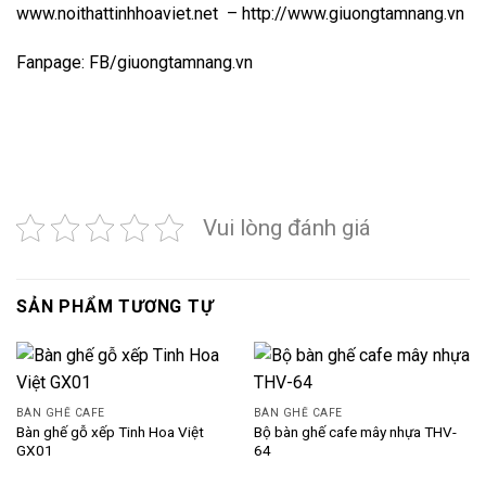
www.noithattinhhoaviet.net
–
http://www.giuongtamnang.vn
Fanpage:
FB/giuongtamnang.vn
Vui lòng đánh giá
SẢN PHẨM TƯƠNG TỰ
BÀN GHẾ CAFE
BÀN GHẾ CAFE
Bàn ghế gỗ xếp Tinh Hoa Việt
Bộ bàn ghế cafe mây nhựa THV-
GX01
64